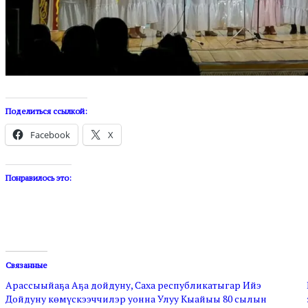
Поделиться ссылкой:
Facebook
X
Понравилось это:
Связанные
Арассыыйаҕа Аҕа дойдуну, Саха республикатыгар Ийэ
Дойдуну көмүскээччилэр уонна Улуу Кыайыы 80 сылын