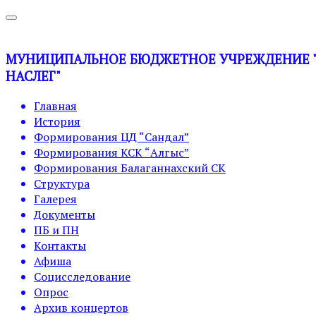
МУНИЦИПАЛЬНОЕ БЮДЖЕТНОЕ УЧРЕЖДЕНИЕ "У
НАСЛЕГ"
Главная
История
Формирования ЦД “Сандал”
Формирования КСК “Алгыс”
Формирования Балаганнахский СК
Структура
Галерея
Документы
ПБ и ПН
Контакты
Афиша
Социсследование
Опрос
Архив концертов