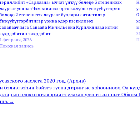
тэриллибит «Сардаана» ыччат үҥкүү бөлөҕө 3 степеннээх
Н
лауреат уонна «Чэмэлиинэ» орто көлүөнэ үҥкүүһүттэрин
у
бөлөҕө 2 степеннээх лауреат буолары ситистилэр.
О
Үҥкүүһүттэрбитигэр уонна эдэр кэскиллээх
х
салайааччыга Санаайа Мичильевна Курилкинаҕа истиҥ
ы
эҕэрдэбитин тиэрдэбит.
2
1 февраля, 2026
П
Похожая запись
ахского наслега 2020 год. (Архив)
 бэлиэтээһин бэйэтэ туспа дириҥ ис хоһоонноох. Ол ку
уктарын олоххо киллэриигэ улахан үлэни ыыппыт Обком 
нна. →