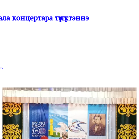
ла концертара түмүктэннэ
та