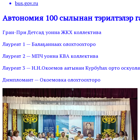
bus.gov.ru
Автономия 100 сылынан тэрилтэлэр га
Гран-При Детсад уонна ЖКХ коллектива
Лауреат 1 — Балаҕаннаах олохтоохторо
Лауреат 2 — МПЧ уонна КВА коллектива
Лауреат 3 — Н.Н.Окоемов аатынан Курбуһах орто оскуола
Димпломант — Окоемовка олохтоохторо