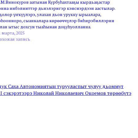
.М.Винокуров аатынан Курбуһахтааҕы кырдьаҕастар
онна инбэлииттэр дьиэлэригэр кэнсиэрдээн аастылар.
ҕолор үҥкүүлэрэ, улахан дьон урукку ырыалара,
оһоонноро, сыанкалара көрөөччүлэр биһирэбиллэрин
лан ытыс дохсун тыаһынан доҕуһуолланна.
1 марта, 2025
охожая запись
рдук Саха Автономиятын турууласпыт чулуу дьоммут
II сэкэрэтээрэ Николай Николаевич Окоемов төрөөбүтэ