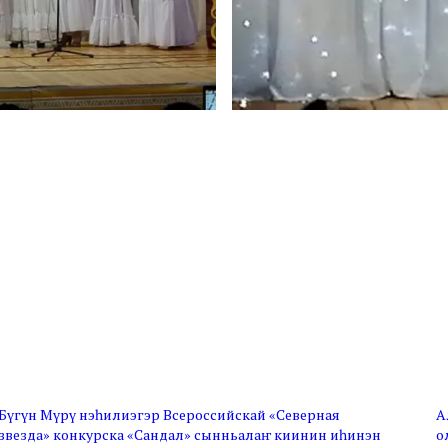
Бүгүн Мүрү нэһилиэгэр Всероссийскай «Северная
А
звезда» конкурска «Сандал» сынньалаҥ киинин иһинэн
о