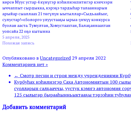
көрсө Муус устар 4 күнүгэр нэһилиэкпитигэр кэнчээри
ыччаппыт сырдыкка, кэрэҕэ тардыһар талааннарын
арыйар сыаллаах 21 төгүлүн ыытыллар»Сыдьаайыҥ,
сулустар!»о5олорго улуустааҕы ырыа-үҥкүү конкурса
буолан ааста. Тумултан, Хомустаахтан, Балаҕаннаахтан
уопсайа 22 оҕо кытынна
5 апреля, 2025
Похожая запись
Опубликовано в
Uncategorized
29 апреля 2022
Комментариев нет »
← Смотр песни и строя между учреждениями Курбус
Курбуһах нэһилиэгэр Саха Автономиятын 100 сылын
суолларын салҕааччы, уустук кэмҥэ автономия сор
125 сылыгар бырааһынньыктааҕы тэрээһин туһула
Добавить комментарий