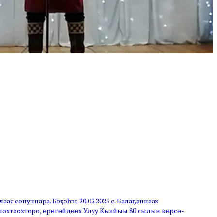
лаас сонуннара. Бэҕэһээ 20.03.2025 с. Балаҕаннаах
лохтоохторо, өрөгөйдөөх Улуу Кыайыы 80 сылын көрсө-