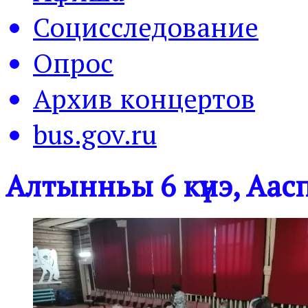
Социсследование
Опрос
Архив концертов
bus.gov.ru
Алтынньы 6 күнэ, Аа