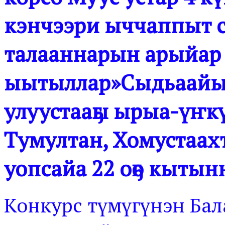
кэнчээри ыччаппыт с
талааннарын арыйар 
ыытыллар»Сыдьаайыҥ
улуустааҕы ырыа-үҥкү
Тумултан, Хомустаахт
уопсайа 22 оҕо кытын
Конкурс түмүгүнэн Ба