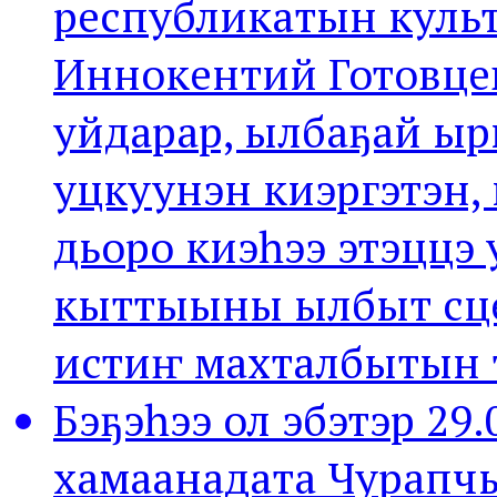
республикатын куль
Иннокентий Готовцев
уйдарар, ылбаҕай ыр
уцкуунэн киэргэтэн,
дьоро киэһээ этэццэ 
кыттыыны ылбыт сц
истиҥ махталбытын 
Бэҕэһээ ол эбэтэр 29
хамаанадата Чурапч