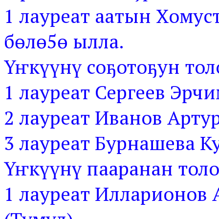
1 лауреат аатын Хомус
бөлө5ө ылла.
Үҥкүүнү соҕотоҕун тол
1 лауреат Сергеев Эрчи
2 лауреат Иванов Артур
3 лауреат Бурнашева К
Үҥкүүнү пааранан толо
1 лауреат Илларионов