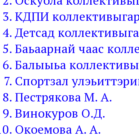
Оскуола коллективы
КДПИ коллективыга
Детсад коллективыг
Баьаарнай чаас колл
Балыыьа коллективы
Спортзал улэьиттэри
Пестрякова М. А.
Винокуров О.Д.
Окоемова А. А.