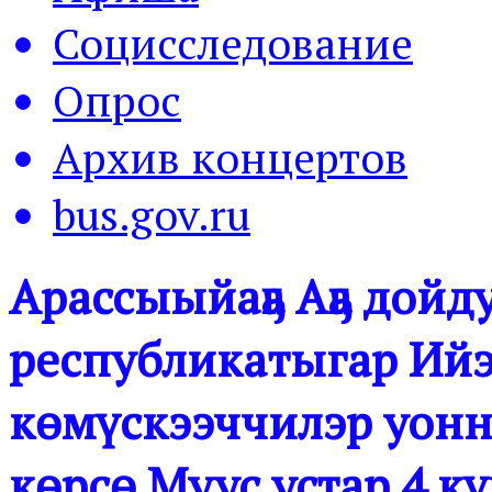
Социсследование
Опрос
Архив концертов
bus.gov.ru
Арассыыйаҕа Аҕа дойд
республикатыгар Ий
көмүскээччилэр уон
көрсө Муус устар 4 к