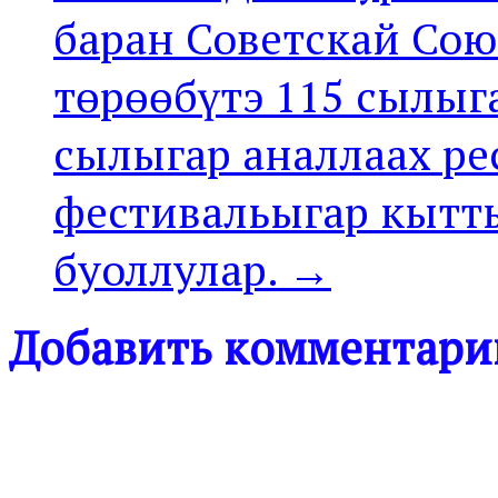
баран Советскай Сою
төрөөбүтэ 115 сылыг
сылыгар аналлаах ре
фестивальыгар кытт
буоллулар. →
Добавить комментари