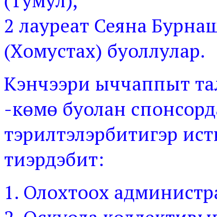
(Тумул),
2 лауреат Сеяна Бурна
(Хомустах) буоллулар.
Кэнчээри ыччаппыт та
-көмө буолан спонсор
тэрилтэлэрбитигэр ис
тиэрдэбит:
Олохтоох администр