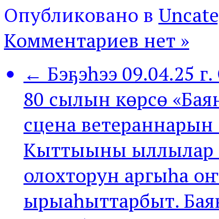
Опубликовано в
Uncate
Комментариев нет »
← Бэҕэһээ 09.04.25 
80 сылын көрсө «Бая
сцена ветераннарын 
Кыттыыны ыллылар 
олохторун аргыһа оҥ
ырыаһыттарбыт. Бая