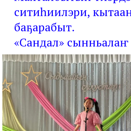
ситиһиилэри, кытаа
баҕарабыт.
«Сандал» сынньалаҥ 