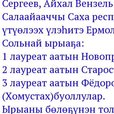
Сергеев, Айхал Вензел
Салаайааччы Саха рес
үтүөлээх үлэһитэ Ермол
Сольнай ырыаҕа:
1 лауреат аатын Новоп
2 лауреат аатын Старос
3 лауреат аатын Фёдор
(Хомустах)буоллулар.
Ырыаны бөлөҕүнэн тол