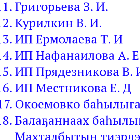
Григорьева З. И.
Курилкин В. И.
ИП Ермолаева Т. И
ИП Нафанаилова А. Е
ИП Прядезникова В. 
ИП Местникова Е. Д
Окоемовко баһылыга
Балаҕаннаах баһылыг
Махталбытын тиэрдэб