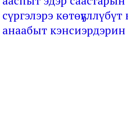
ааспыт эдэр саастарын
сүргэлэрэ көтөҕүллүбү
анаабыт кэнсиэрдэрин 