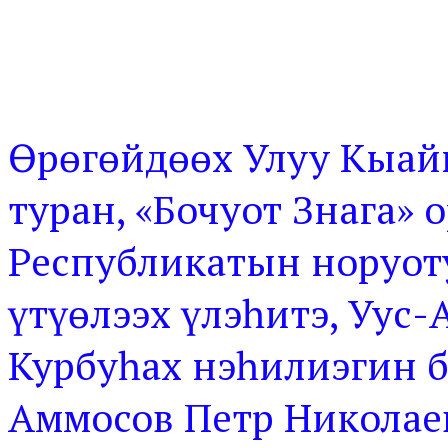
Өрөгөйдөөх Улуу Кыайы
туран, «Бочуот Знага» 
Республикатын норуот
үтүөлээх үлэһитэ, Уус
Курбуһах нэһилиэгин б
Аммосов Петр Николае