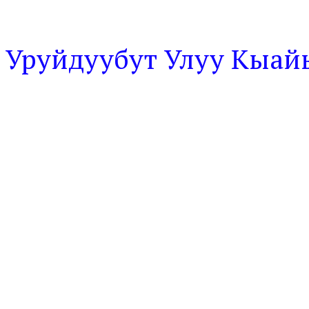
Уруйдуубут Улуу Кыа