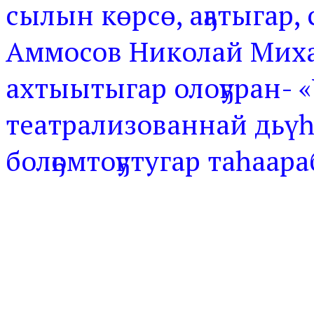
сылын көрсө, аҕатыгар,
Аммосов Николай Миха
ахтыытыгар олоҕуран- «
театрализованнай дьүһ
болҕомтоҕутугар таһаар