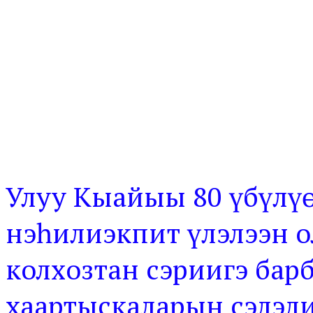
Улуу Кыайыы 80 үбүлү
нэһилиэкпит үлэлээн о
колхозтан сэриигэ бар
хаартыскаларын сэлэл