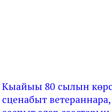
Кыайыы 80 сылын көрс
сценабыт ветераннара,