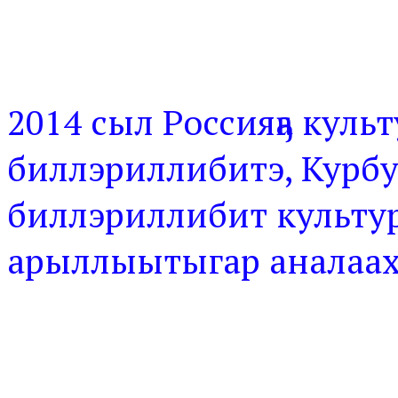
2014 сыл Россияҕа куль
биллэриллибитэ, Курбу
биллэриллибит культу
арыллыытыгар аналаах 