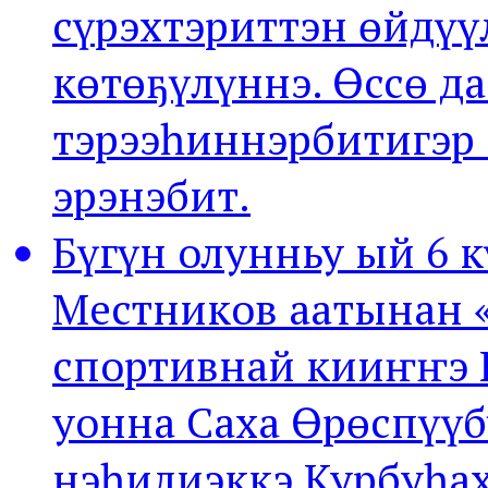
сүрэхтэриттэн өйдүү
көтөҕүлүннэ. Өссө д
тэрээһиннэрбитигэр
эрэнэбит.
Бүгүн олунньу ый 6 
Местников аатынан 
спортивнай кииҥҥэ 
уонна Саха Өрөспүүб
нэһилиэккэ Курбуһах