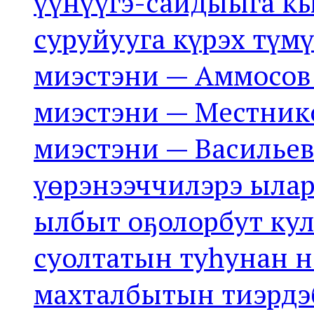
үүнүүгэ-сайдыыга к
суруйууга күрэх түм
миэстэни — Аммосов 
миэстэни — Местнико
миэстэни — Васильев
үөрэнээччилэрэ ыла
ылбыт оҕолорбут кул
суолтатын туһунан н
махталбытын тиэрдэб