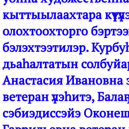
кыттыылаахтара күүтүү
олохтоохторго бэртэ
бэлэхтээтилэр. Курб
дьаһалтатын солбуй
Анастасия Ивановна 
ветеран үлэһитэ, Бал
сэбиэдиссэйэ Оконе