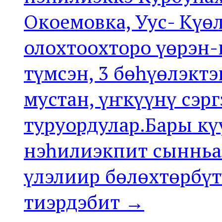
Окоемовка, Уус- Күөл
олохтоохторо үөрэн-
түмсэн, 3 бөһүөлэкт
мустан, үҥкүүнү сэр
туруордулар.Бары кү
нэһилиэкпит сыннь
үлэлиир бөлөхтөрбү
тиэрдэбит →