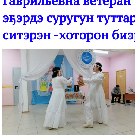
Гаврильевна ветеран 
эҕэрдэ суругун тутт
ситэрэн -хоторон биэ