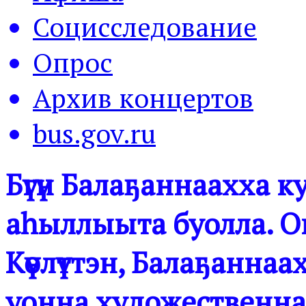
Социсследование
Опрос
Архив концертов
bus.gov.ru
Бүгүн Балаҕаннаахха 
аһыллыыта буолла. Ок
Күөлүттэн, Балаҕаннаа
уонна художественна