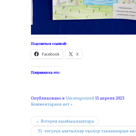
Поделиться ссылкой:
Facebook
X
Понравилось это:
Опубликовано в
Uncategorized
15 апреля 2023
Комментариев нет »
← Лотерея кыайыылаахтара
31- төгүлүн ыытыллар оҕолор талааннарын киэ