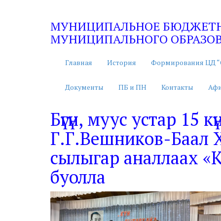
МУНИЦИПАЛЬНОЕ БЮДЖЕТНО
МУНИЦИПАЛЬНОГО ОБРАЗОВА
Главная
История
Формирования ЦД “
Документы
ПБ и ПН
Контакты
Аф
Бүгүн, муус устар 15 
Г.Г.Вешников-Баал 
сылыгар аналлаах «К
буолла