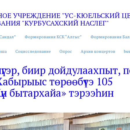
Е УЧРЕЖДЕНИЕ "УС-КЮЕЛЬСКИЙ ЦЕН
НИЯ "КУРБУСАХСКИЙ НАСЛЕГ"
Сандал”
Формирования КСК “Алгыс”
Формирования Бал
иша
Социсследование
Опрос
Архив концертов
bus
күнүгэр, биир дойдулаахпыт, 
Хабырыыс төрөөбүтэ 105
үн бытархайа» тэрээһин