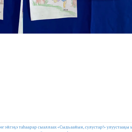
ҥ эйгэҕэ таһаарар сыаллаах «Сыдьаайын, сулустар!» улуустааҕы