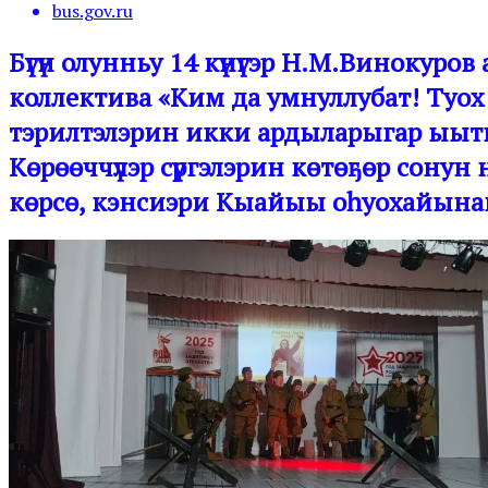
bus.gov.ru
Бүгүн олунньу 14 күнүгэр Н.М.Винокур
коллектива «Ким да умнуллубат! Туо
тэрилтэлэрин икки ардыларыгар ыыты
Көрөөччүлэр сүргэлэрин көтөҕөр сонун 
көрсө, кэнсиэри Кыайыы оһуохайынан 