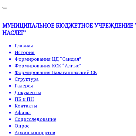
МУНИЦИПАЛЬНОЕ БЮДЖЕТНОЕ УЧРЕЖДЕНИЕ "У
НАСЛЕГ"
Главная
История
Формирования ЦД “Сандал”
Формирования КСК “Алгыс”
Формирования Балаганнахский СК
Структура
Галерея
Документы
ПБ и ПН
Контакты
Афиша
Социсследование
Опрос
Архив концертов