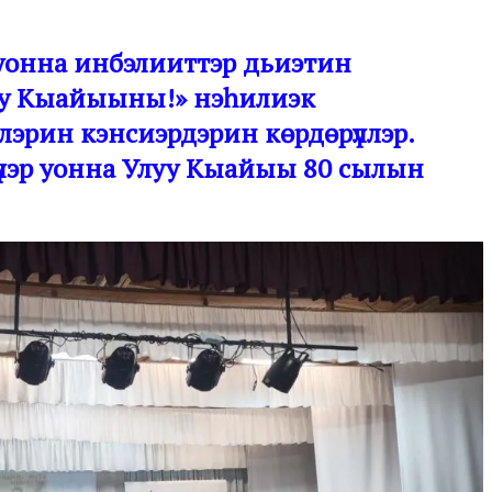
р уонна инбэлииттэр дьиэтин
луу Кыайыыны!» нэһилиэк
эрин кэнсиэрдэрин көрдөрүллэр.
күүлэр уонна Улуу Кыайыы 80 сылын