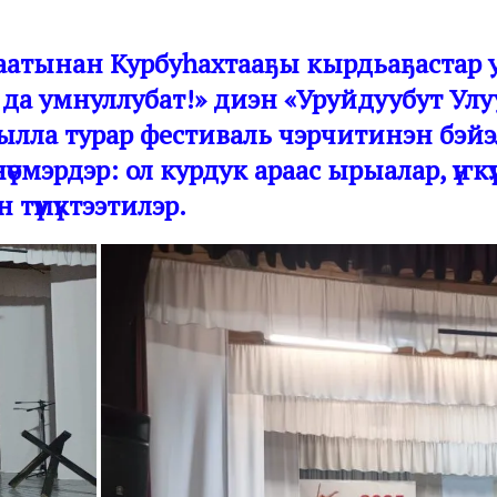
ов аатынан Курбуһахтааҕы кырдьаҕаста
х да умнуллубат!» диэн «Уруйдуубут У
лла турар фестиваль чэрчитинэн бэйэл
нүөмэрдэр: ол курдук араас ырыалар, үҥ
түмүктээтилэр.