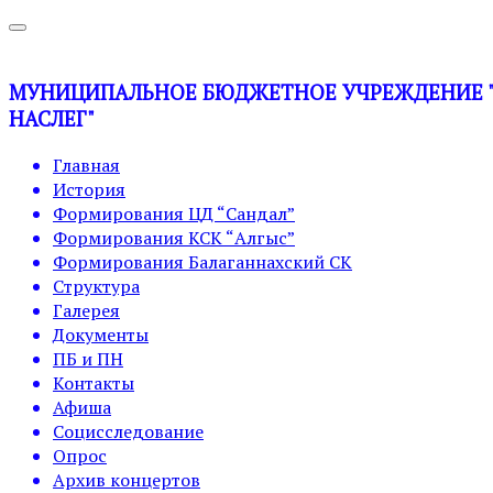
МУНИЦИПАЛЬНОЕ БЮДЖЕТНОЕ УЧРЕЖДЕНИЕ "У
НАСЛЕГ"
Главная
История
Формирования ЦД “Сандал”
Формирования КСК “Алгыс”
Формирования Балаганнахский СК
Структура
Галерея
Документы
ПБ и ПН
Контакты
Афиша
Социсследование
Опрос
Архив концертов