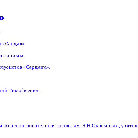
а»
Я
а «Сандал»
антиновна
мусистов «Сардаҥа».
ий Тимофеевич .
 общеобразовательная школа им. Н.Н.Окоемова» , учител