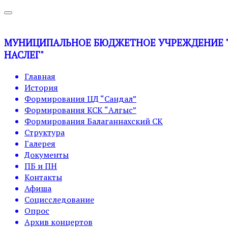
МУНИЦИПАЛЬНОЕ БЮДЖЕТНОЕ УЧРЕЖДЕНИЕ "У
НАСЛЕГ"
Главная
История
Формирования ЦД “Сандал”
Формирования КСК “Алгыс”
Формирования Балаганнахский СК
Структура
Галерея
Документы
ПБ и ПН
Контакты
Афиша
Социсследование
Опрос
Архив концертов