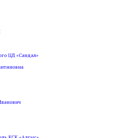
Я
ого ЦД «Сандал»
антиновна
Иванович
ль КСК «Алгыс»