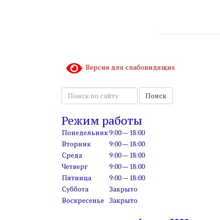
Версия для слабовидящих
П
Поиск
о
и
Режим работы
с
Понедельник
9:00 — 18:00
к
п
Вторник
9:00 — 18:00
о
Среда
9:00 — 18:00
с
Четверг
9:00 — 18:00
а
Пятница
9:00 — 18:00
й
Суббота
Закрыто
т
Воскресенье
Закрыто
у