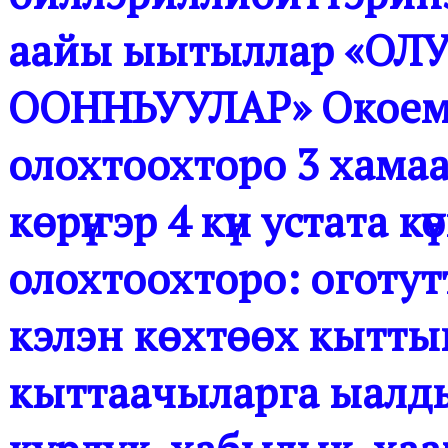
аайы ыытыллар «О
ООННЬУУЛАР» Окоемо
олохтоохторо 3 хамаа
көрүҥэр 4 күн устата кү
олохтоохторо: оготут
кэлэн көхтөөх кытт
кыттаачыларга ыалдьа