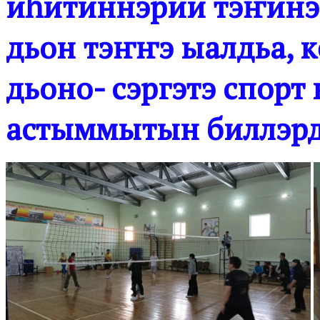
иһитиннэрии тэҥинэн
дьон тэҥҥэ ыалдьа, 
дьоно- сэргэтэ спорт
астыммытын биллэрд