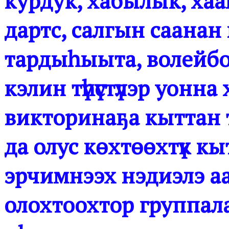
курдук, хабылык, хаа
дартс, салгын саанан 
тардыһыыта, волейбо
кэлин түһүстүлэр уонн
викторинаҕа кыттан 
да олус көхтөөхтүк кы
эрчимнээх нэдиэлэ аас
олохтоохтор группала