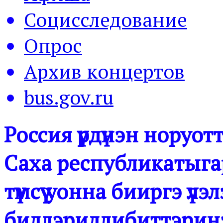
Социсследование
Опрос
Архив концертов
bus.gov.ru
Россия үрдүнэн норуо
Саха республикатыгар
түмсүү уонна бииргэ үл
биллэриллибиттэринэн