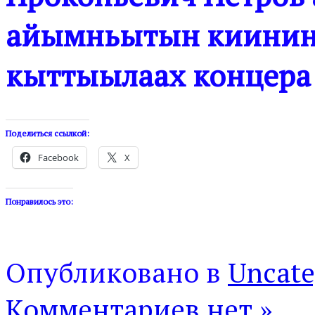
айымньытын киинин
кыттыылаах концера
Поделиться ссылкой:
Facebook
X
Понравилось это:
Опубликовано в
Uncate
Комментариев нет »