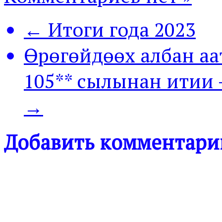
← Итоги года 2023
Өрөгөйдөөх албан аа
105** сылынан итии 
→
Добавить комментари