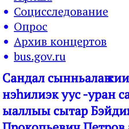
Социсследование
Опрос
Архив концертов
bus.gov.ru
Сандал сынньалаҥ кии
нэһилиэк уус -уран 
ыаллыы сытар Бэйдиҥ
Прокопьевич Петров 