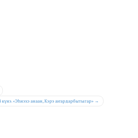
8 күнэ. «Эһиэхэ анаан, Кэрэ аҥардарбытыгар» →