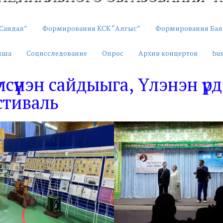
Сандал”
Формирования КСК “Алгыс”
Формирования Бал
иша
Социсследование
Опрос
Архив концертов
bus
мсүүнэн сайдыыга, Үлэнэн үр
стиваль