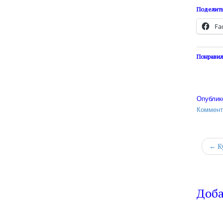
Поделить
Fa
Понравил
Опублик
Коммент
← К
Доб