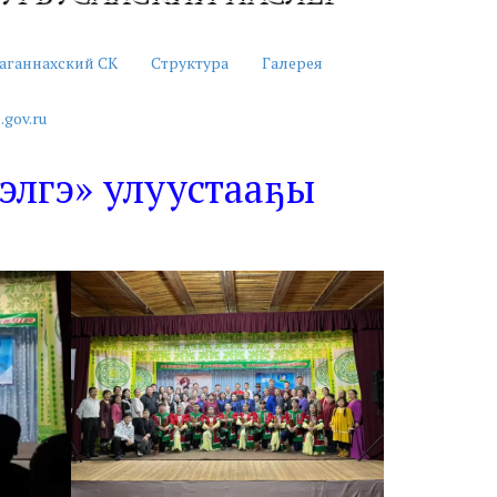
аганнахский СК
Структура
Галерея
.gov.ru
дэлгэ» улуустааҕы