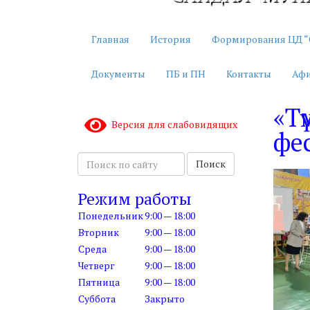
Главная
История
Формирования ЦД “
Документы
ПБ и ПН
Контакты
Аф
«Тү
Версия для слабовидящих
фе
П
Поиск
о
и
Режим работы
с
Понедельник
9:00 — 18:00
к
Вторник
9:00 — 18:00
п
Среда
9:00 — 18:00
о
с
Четверг
9:00 — 18:00
а
Пятница
9:00 — 18:00
й
Суббота
Закрыто