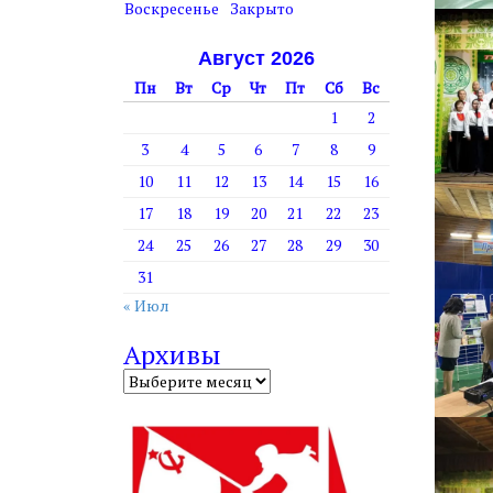
т
Воскресенье
Закрыто
у
Август 2026
Пн
Вт
Ср
Чт
Пт
Сб
Вс
1
2
3
4
5
6
7
8
9
10
11
12
13
14
15
16
17
18
19
20
21
22
23
24
25
26
27
28
29
30
31
« Июл
Архивы