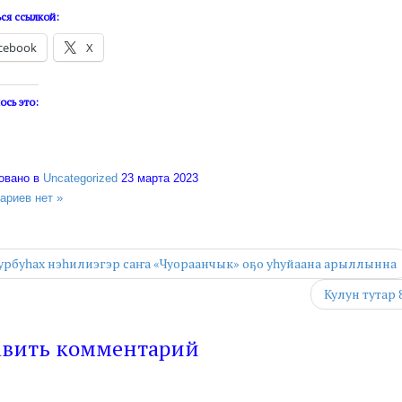
ся ссылкой:
cebook
X
ось это:
овано в
Uncategorized
23 марта 2023
ариев нет »
урбуһах нэһилиэгэр саҥа «Чуораанчык» оҕо уһуйаана арыллынна
Кулун тутар 
авить комментарий