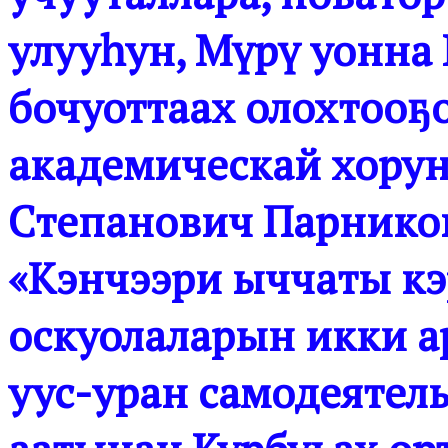
улууһун, Мүрү уонна
бочуоттаах олохтооҕо
академическай хорун 
Степанович Парников
«Кэнчээри ыччаты кэ
оскуолаларын икки 
уус-уран самодеятел