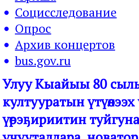
Социсследование
Опрос
Архив концертов
bus.gov.ru
Улуу Кыайыы 80 сылын
култууратын үтүөлээх
үөрэҕириитин туйгуна
учууталлара, новатор