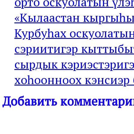
орто оскуолатын үл
«Кылаастан кыргыһы
Курбуһах оскуолатын
сэриитигэр кыттыбы
сырдык кэриэстэригэ
хоһоонноох кэнсиэр 
Добавить комментари