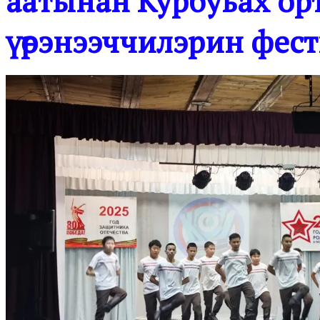
аатынан Курбуьах ор
үөрэнээччилэрин фест