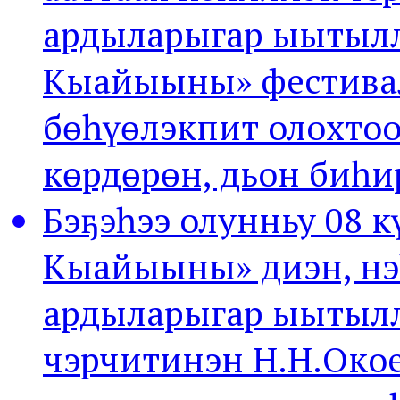
ардыларыгар ыытылл
Кыайыыны» фестива
бөһүөлэкпит олохто
көрдөрөн, дьон биһ
Бэҕэһээ олунньу 08 к
Кыайыыны» диэн, нэ
ардыларыгар ыытылл
чэрчитинэн Н.Н.Око