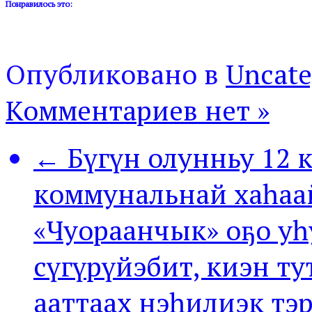
Понравилось это:
Опубликовано в
Uncate
Комментариев нет »
← Бүгүн олунньу 12 к
коммунальнай хаһаа
«Чуораанчык» оҕо у
сүгүрүйэбит, киэн т
ааттаах нэһилиэк тэ