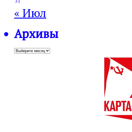
31
« Июл
Архивы
Архивы