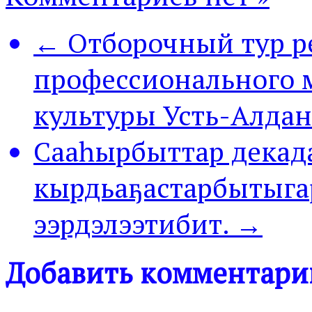
← Отборочный тур р
профессионального 
культуры Усть-Алдан
Сааһырбыттар декад
кырдьаҕастарбытыга
ээрдэлээтибит. →
Добавить комментари