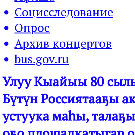
Социсследование
Опрос
Архив концертов
bus.gov.ru
Улуу Кыайыы 80 сылы
Бүтүн Россиятааҕы а
устуука маһы, талаҕы
оҕо площадкатыгар о