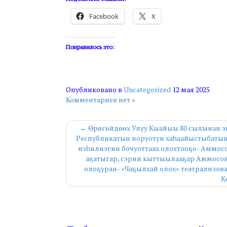
Facebook
X
Понравилось это:
Опубликовано в
Uncategorized
12 мая 2025
Комментариев нет »
← Өрөгөйдөөх Улуу Кыайыы 80 сылынан эҕэ
Республикатын норуотун хаһаайыстыбатын 
нэһилиэгин бочуоттаах олохтооҕо- Аммос
аҕатыгар, сэрии кыттыылааҕар Аммосов
олоҕуран- «Чаҕылхай олох» театрализов
К