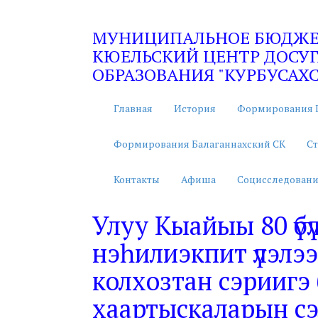
МУНИЦИПАЛЬНОЕ БЮДЖЕТ
КЮЕЛЬСКИЙ ЦЕНТР ДОСУГ
ОБРАЗОВАНИЯ "КУРБУСАХС
Главная
История
Формирования 
Формирования Балаганнахский СК
Ст
Контакты
Афиша
Социсследовани
Улуу Кыайыы 80 үбү
нэһилиэкпит үлэлээ
колхозтан сэриигэ
хаартыскаларын с