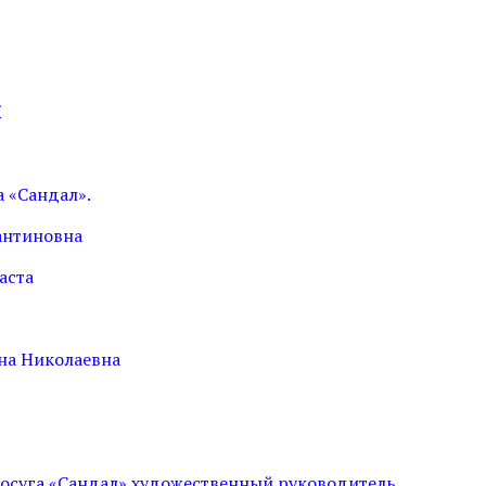
Я
 «Сандал».
антиновна
аста
на Николаевна
осуга «Сандал» художественный руководитель