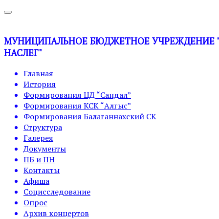
МУНИЦИПАЛЬНОЕ БЮДЖЕТНОЕ УЧРЕЖДЕНИЕ "У
НАСЛЕГ"
Главная
История
Формирования ЦД “Сандал”
Формирования КСК “Алгыс”
Формирования Балаганнахский СК
Структура
Галерея
Документы
ПБ и ПН
Контакты
Афиша
Социсследование
Опрос
Архив концертов