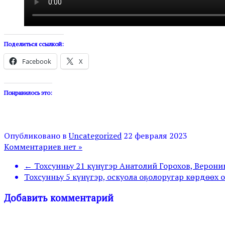
Поделиться ссылкой:
Facebook
X
Понравилось это:
Опубликовано в
Uncategorized
22 февраля 2023
Комментариев нет »
← Тохсунньу 21 күнүгэр Анатолий Горохов, Верони
Тохсунньу 5 күнүгэр, оскуола оҕолоругар көрдөөх 
Добавить комментарий