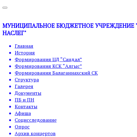
МУНИЦИПАЛЬНОЕ БЮДЖЕТНОЕ УЧРЕЖДЕНИЕ "У
НАСЛЕГ"
Главная
История
Формирования ЦД “Сандал”
Формирования КСК “Алгыс”
Формирования Балаганнахский СК
Структура
Галерея
Документы
ПБ и ПН
Контакты
Афиша
Социсследование
Опрос
Архив концертов