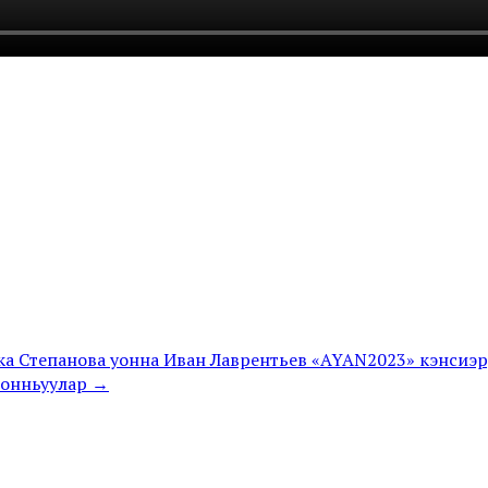
ка Степанова уонна Иван Лаврентьев «AYAN2023» кэнсиэ
оонньуулар →