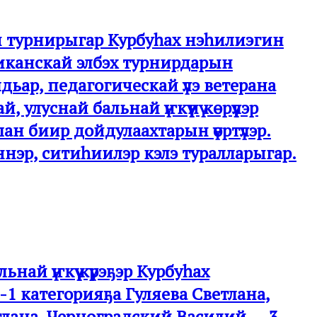
ай турнирыгар Курбуһах нэһилиэгин
бликанскай элбэх турнирдарын
ьар, педагогическай үлэ ветерана
 улуснай бальнай үҥкүүнү көрүүлэр
н биир дойдулаахтарын үөртүлэр.
гэннэр, ситиһиилэр кэлэ туралларыгар.
ьнай үҥкүү күрэҕэр Курбуһах
-1 категорияҕа Гуляева Светлана,
тлана, Черноградский Василий — 3