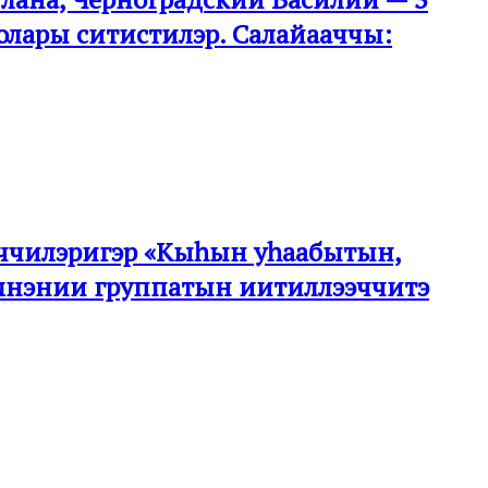
олары ситистилэр. Салайааччы:
ээччилэригэр «Кыһын уһаабытын,
эмнэнии группатын иитиллээччитэ