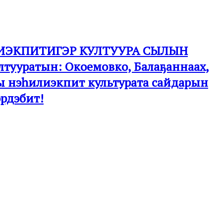
ЭҺИЛИЭКПИТИГЭР КУЛТУУРА СЫЛЫН
 култууратын: Окоемовко, Балаҕаннаах,
ары нэһилиэкпит культурата сайдарын
рдэбит!