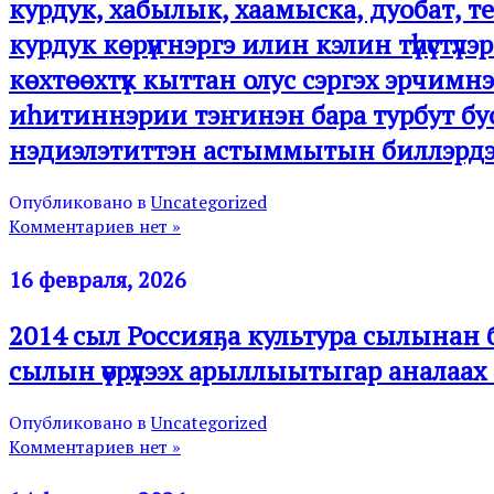
курдук, хабылык, хаамыска, дуобат, т
курдук көрүҥнэргэ илин кэлин түһүстү
көхтөөхтүк кыттан олус сэргэх эрчимнээ
иһитиннэрии тэҥинэн бара турбут буо
нэдиэлэтиттэн астыммытын биллэрдэ
Опубликовано в
Uncategorized
Комментариев нет »
16 февраля, 2026
2014 сыл Россияҕа культура сылынан 
сылын үөрүлээх арыллыытыгар аналаах 
Опубликовано в
Uncategorized
Комментариев нет »