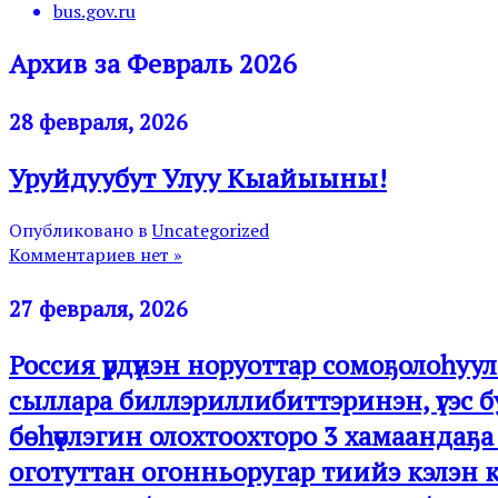
bus.gov.ru
Архив за Февраль 2026
28 февраля, 2026
Уруйдуубут Улуу Кыайыыны!
Опубликовано в
Uncategorized
Комментариев нет »
27 февраля, 2026
Россия үрдүнэн норуоттар сомоҕолоһуула
сыллара биллэриллибиттэринэн, үгэ
бөһүөлэгин олохтоохторо 3 хамаандаҕа а
оготуттан огонньоругар тиийэ кэлэн 