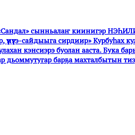
:00ч «Сандал» сынньалаҥ киинигэр Н
ар, үүнүүгэ-сайдыыга сирдиир» Курбуһах
, улахан кэнсиэрэ буолан ааста. Бука б
ар дьоммутугар барҕа махталбытын тиэ