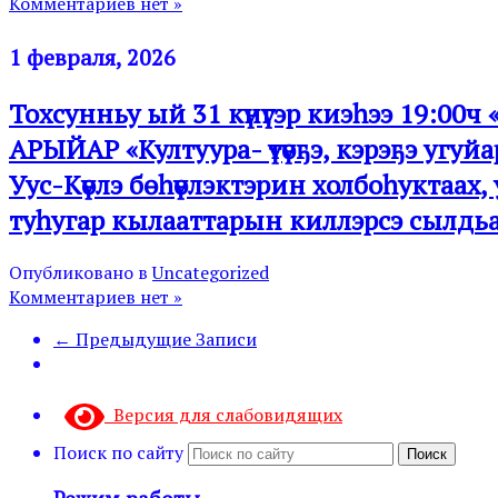
Комментариев нет »
1 февраля, 2026
Тохсунньу ый 31 күнүгэр киэһээ 19
АРЫЙАР «Култуура- үтүөҕэ, кэрэҕэ угуй
Уус-Күөлэ бөһүөлэктэрин холбоһуктаах
туһугар кылааттарын киллэрсэ сылдь
Опубликовано в
Uncategorized
Комментариев нет »
← Предыдущие Записи
Версия для слабовидящих
Поиск по сайту
Поиск