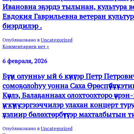
Ивановна эҕэрдэ тылынан, культура в
Евдокия Гаврильевна ветеран культур
биэрдилэр .
Опубликовано в
Uncategorized
Комментариев нет »
6 февраля, 2026
Бүгүн олунньу ый 6 күнүгэр Петр Пет
сомоҕолоһуу уонна Саха Өрөспүүбүлүкэ
Күөлэ, Балаҕаннаах олохтоохторо үөрэн
үҥкүүнү сэргээччилэр улахан концерт 
үлэлиир бөлөхтөрбүтүгэр махталбытын 
Опубликовано в
Uncategorized