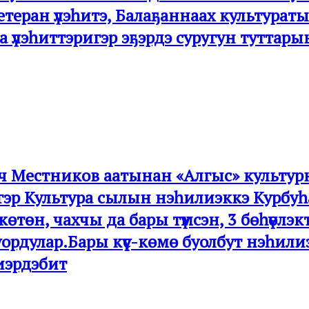
етеран үлэһитэ, Балаҕаннаах культура
а үлэһиттэригэр эҕэрдэ суругун туттар
рович Местников аатынан «Алгыс» культ
тигэр Культура сылын нэһилиэккэ Курбуһ
-көтөн, чахчы да бары түмсэн, 3 бөһүө
туруордулар.Бары күүс-көмө буолбут нэ
тиэрдэбит