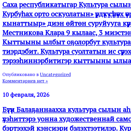
Саха республикатыгар Культура сылын
Курбуһах орто оскуолатын» үрдүкү сүһүөх
кынаттыыр» диэн өйтөн суруйууга күрэ
Местникова Клара 9 кылаас, 3 миэстэн
Кыттыыны ылбыт оҕолорбут культура
тиэрдэбит. Культура суолтатын ис сүрэх
тэрээһиннэрбитигэр кыттыыны ылыах
Опубликовано в
Uncategorized
Комментариев нет »
10 февраля, 2026
Бүгүн Балаҕаннаахха культура сылын аһ
үлэһиттэрэ уонна художественнай само
бэртээхэй кэнсиэри бэлэхтээтилэр. К