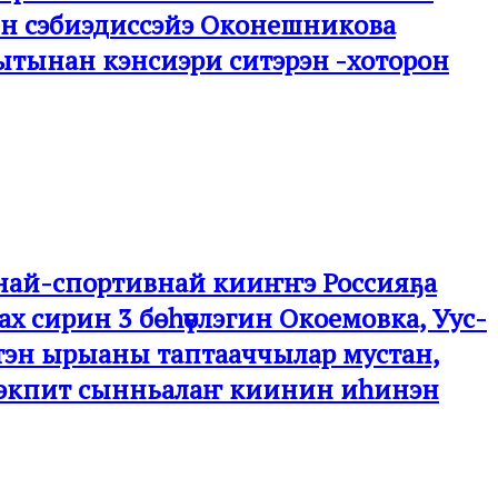
тын сэбиэдиссэйэ Оконешникова
ыытынан кэнсиэри ситэрэн -хоторон
урнай-спортивнай кииҥҥэ Россияҕа
ах сирин 3 бөһүөлэгин Окоемовка, Уус-
лэктэн ырыаны таптааччылар мустан,
һилиэкпит сынньалаҥ киинин иһинэн