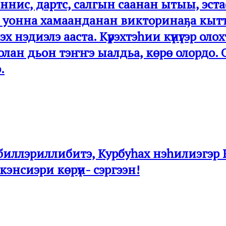
еннис, дартс, салгын саанан ытыы, эст
лэр уонна хамаанданан викторинаҕа кытт
х нэдиэлэ ааста. Күрэхтэһии күнүгэр ол
лан дьон тэҥҥэ ыалдьа, көрө олордо. 
.
биллэриллибитэ, Курбуһах нэһилиэгэр 
кэнсиэри көрүн- сэргээн!