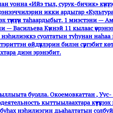
ан уонна «Ийэ тыл, сурук-бичик» күнүг
 үөрэнээччилэрин икки ардыгар «Культура-ү
х түмүгүн таһаардыбыт. 1 миэстэни — 
и — Васильева Күннэй 11 кылаас үөрэн
 нэһилиэккэ суолтатын туһунан наһаа
тэриттэн өйдүүллэрин билэн сүргэбит көт
тара диэн эрэнэбит.
ыллыыта буолла. Окоемовкаттан , Уус- 
деятельность кыттыылаахтара күүтүүлээ
урбуһах нэһилиэгин дьаһалтатын солб