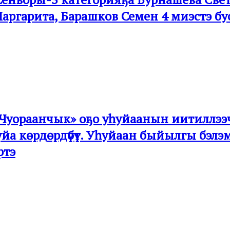
аргарита, Барашков Семен 4 миэстэ бу
н «Чуораанчык» оҕо уһуйаанын иитилл
йа көрдөрдүбүт. Уһуйаан быйылгы бэл
ртэ