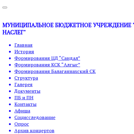
МУНИЦИПАЛЬНОЕ БЮДЖЕТНОЕ УЧРЕЖДЕНИЕ "У
НАСЛЕГ"
Главная
История
Формирования ЦД “Сандал”
Формирования КСК “Алгыс”
Формирования Балаганнахский СК
Структура
Галерея
Документы
ПБ и ПН
Контакты
Афиша
Социсследование
Опрос
Архив концертов