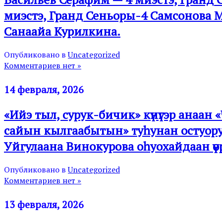
миэстэ, Гранд Сеньоры-4 Самсонова М
Санаайа Курилкина.
Опубликовано в
Uncategorized
Комментариев нет »
14 февраля, 2026
«Ийэ тыл, сурук-бичик» күнүгэр анаа
сайын кылгаабытын» туһунан остуору
Уйгулаана Винокурова оһуохайдаан үө
Опубликовано в
Uncategorized
Комментариев нет »
13 февраля, 2026