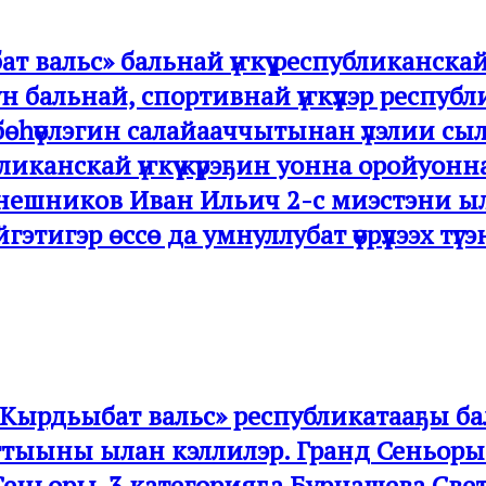
ат вальс» бальнай үҥкүү республиканск
н бальнай, спортивнай үҥкүүлэр респу
һүөлэгин салайааччытынан үлэлии сылд
канскай үҥкүү күрэҕин уонна оройуоннай,
нешников Иван Ильич 2-с миэстэни ыла
этигэр өссө да умнуллубат үөрүүлээх тү
р «Кырдьыбат вальс» республикатааҕы бал
кыттыыны ылан кэллилэр. Гранд Сеньоры
Сеньоры-3 категорияҕа Бурнашева Све