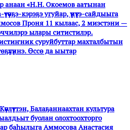
эр анаан «Н.Н. Окоемов аатынан
түөҕэ-кэрэҕэ угуйар, үүнүүгэ-сайдыыга
Аммосов Проня 11 кылаас, 2 миэстэни —
ээччилэрэ ылары ситистилэр.
 истиҥник суруйбуттар махталбытын
өҕүлүннэ. Өссө да ыытар
Күөлүттэн, Балаҕаннаахтан культура
х ыалдьыт буолан олохтоохторго
уйар баһылыга Аммосова Анастасия