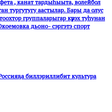
афета , канат тардыһыыта, волейбол
ан тургутугу аастылар. Бары да олус
охтоохтор группаларыгар күрэх туһунан
Окоемовка дьоно- сэргэтэ спорт
Россияҕа биллэриллибит культура