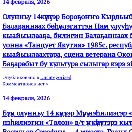
14 февраля, 2026
Олунньу 14күнүгэр Бороҕоҥҥо Кырдьыб
Балаҕаннаах бөһүөлэгиттэн Нам улууһу
кыайыылааҕа, билигин Балаҕаннаах бө
уонна «Танцует Якутия» 1985с. республи
кыайыылаахтара, сцена ветерана Око
Баҕарабыт бу культура сылыгар кэрэ эйг
Опубликовано в
Uncategorized
Комментариев нет »
14 февраля, 2026
Бүгүн олунньу 14 күнүгэр Мүрү нэһилиэгэ
нэһилиэгин «Төлөн» в/т үҥкүүһүттэрэ 
Васильев Серафим — 4 миэстэ, Гранд 