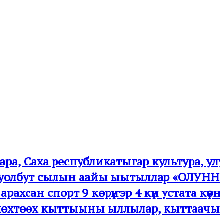
ра, Саха республикатыгар культура, улу
с буолбут сылын аайы ыытыллар «ОЛ
рахсан спорт 9 көрүҥэр 4 күн устата күөн
көхтөөх кыттыыны ыллылар, кыттаачыла