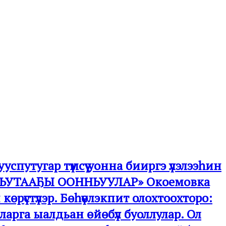
успутугар түмсүү уонна бииргэ үлэлээһин
УННЬУТААҔЫ ООННЬУУЛАР» Окоемовка
 көрүстүлэр. Бөһүөлэкпит олохтоохторо:
рга ыалдьан өйөбүл буоллулар. Ол