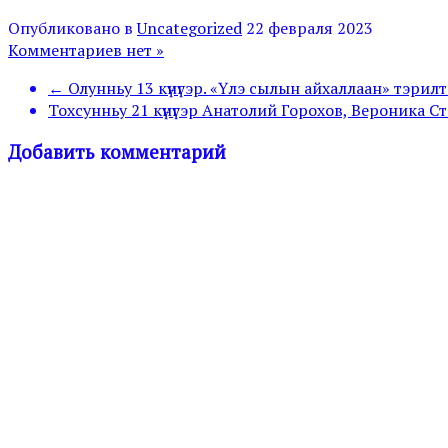
Опубликовано в
Uncategorized
22 февраля 2023
Комментариев нет »
← Олунньу 13 күнүгэр. «Үлэ сылын айхаллаан» тэри
Тохсунньу 21 күнүгэр Анатолий Горохов, Вероника
Добавить комментарий