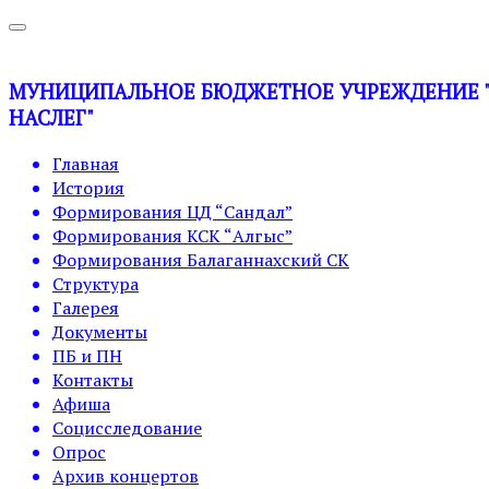
МУНИЦИПАЛЬНОЕ БЮДЖЕТНОЕ УЧРЕЖДЕНИЕ "У
НАСЛЕГ"
Главная
История
Формирования ЦД “Сандал”
Формирования КСК “Алгыс”
Формирования Балаганнахский СК
Структура
Галерея
Документы
ПБ и ПН
Контакты
Афиша
Социсследование
Опрос
Архив концертов