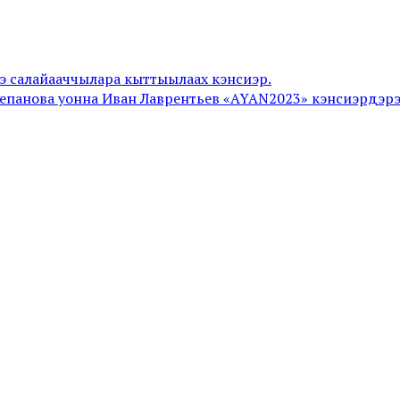
лтэ салайааччылара кыттыылаах кэнсиэр.
 Степанова уонна Иван Лаврентьев «AYAN2023» кэнсиэрдэр