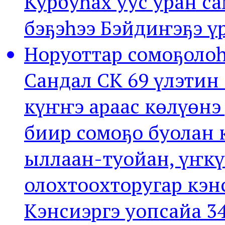
Курбуһах уус уран с
бэҕэһээ Бэйдиҥэҕэ ү
Норуоттар сомоҕолоһ
Сандал СК 69 үлэтин
күҥҥэ араас көлүөнэ
биир сомоҕо буолан 
ыллаан-туойан, үҥк
олохтоохторугар кэн
Кэнсиэргэ уопсайа 3