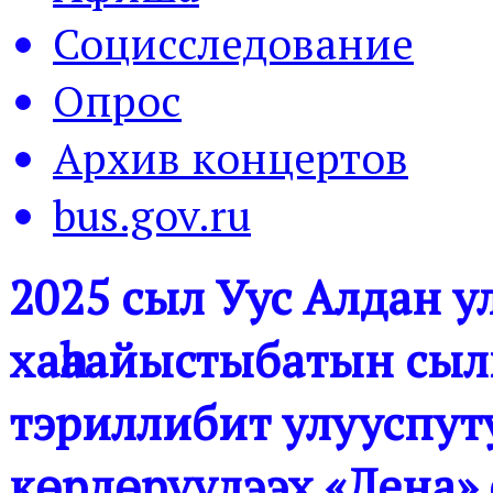
Социсследование
Опрос
Архив концертов
bus.gov.ru
2025 сыл Уус Алдан ул
хаһаайыстыбатын сыл
тэриллибит улууспут
көрдөрүүлээх «Лена» 