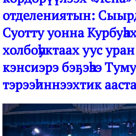
отделениятын: Сыырд
Суотту уонна Курбуһа
холбоһуктаах уус ура
кэнсиэрэ бэҕэһээ Туму
тэрээһиннээхтик ааста