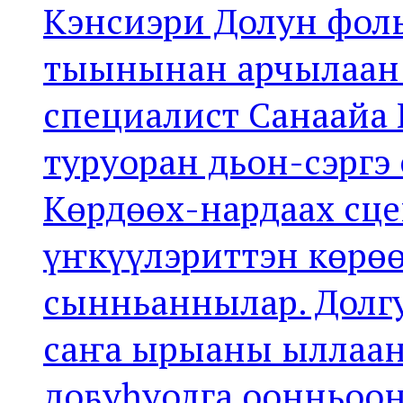
Кэнсиэри Долун фол
тыынынан арчылаан 
специалист Санаайа 
туруоран дьон-сэргэ
Көрдөөх-нардаах сце
үҥкүүлэриттэн көрө
сынньаннылар. Долг
саҥа ырыаны ыллаан 
доҕуһуолга оонньоон