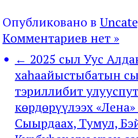
Опубликовано в
Uncate
Комментариев нет »
← 2025 сыл Уус Алда
хаһаайыстыбатын сы
тэриллибит улууспут
көрдөрүүлээх «Лена»
Сыырдаах, Тумул, Бэ