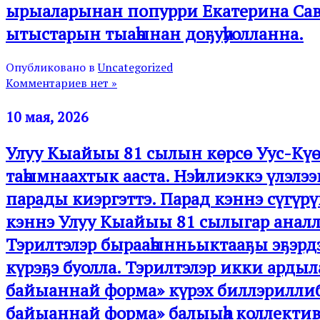
ырыаларынан попурри Екатерина Савв
ытыстарын тыаһынан доҕуһуолланна.
Опубликовано в
Uncategorized
Комментариев нет »
10 мая, 2026
Улуу Кыайыы 81 сылын көрсө Уус-
таһымнаахтык ааста. Нэһилиэккэ үлэл
парады киэргэттэ. Парад кэннэ сүгүр
кэннэ Улуу Кыайыы 81 сылыгар аналл
Тэрилтэлэр бырааһынньыктааҕы эҕэрд
күрэҕэ буолла. Тэрилтэлэр икки ард
байыаннай форма» күрэх биллэриллиби
байыаннай форма» балыыһа коллектив