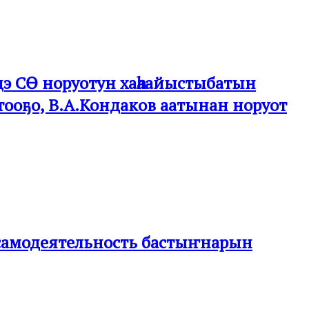
рдэ СӨ норуотун хаһаайыстыбатын
охтооҕо, В.А.Кондаков аатынан норуот
ан самодеятельность бастыҥнарын