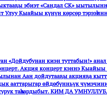
ыктааҕы эбиэт «Сандал СК» ыытылынна.
ыт Улуу Кыайыы күнүн көрсөр тэрээһин
астан «Дойдубунан киэн туттабын!» ан
онцерт. Акция концерт кэннэ Кыайы
сылынан Аан дойдутааҕы акцияҕа кыт
дык ааттарыгар өйдөбүнньүк чүмэчини 
 сурук таһаардыбыт. КИМ ДА УМНУЛЛУ