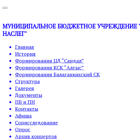
МУНИЦИПАЛЬНОЕ БЮДЖЕТНОЕ УЧРЕЖДЕНИЕ "У
НАСЛЕГ"
Главная
История
Формирования ЦД “Сандал”
Формирования КСК “Алгыс”
Формирования Балаганнахский СК
Структура
Галерея
Документы
ПБ и ПН
Контакты
Афиша
Социсследование
Опрос
Архив концертов