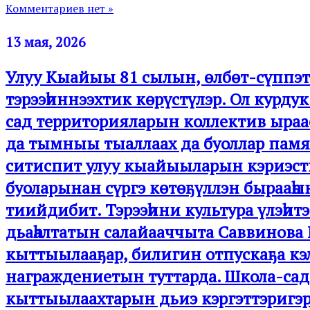
Комментариев нет »
13 мая, 2026
Улуу Кыайыы 81 сылын, өлбөт-сүппэт 
тэрээһиннээхтик көрүстүлэр. Ол курд
сад территорияларын коллектив ыраас
да тымныы тыаллаах да буоллар памя
ситиспит улуу кыайыыларын кэриэстии
буоларынан сүргэ көтөҕүллэн бырааһы
тиийдибит. Тэрээһини культура үлэһит
дьаһалтатын салайааччыта Саввинова
кыттыылааҕар, билигин отпускаҕа кэ
награждениетын туттарда. Школа-сад
кыттыылаахтарын дьиэ кэргэттэригэр