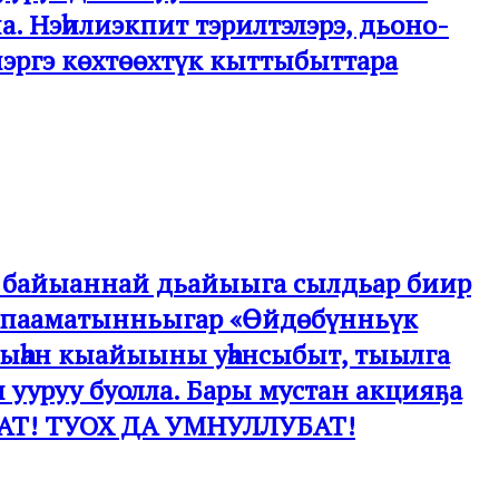
 Нэһилиэкпит тэрилтэлэрэ, дьоно-
нэргэ көхтөөхтүк кыттыбыттара
ал байыаннай дьайыыга сылдьар биир
ы пааматынньыгар «Өйдөбүнньүк
тыһан кыайыыны уһансыбыт, тыылга
ууруу буолла. Бары мустан акцияҕа
БАТ! ТУОХ ДА УМНУЛЛУБАТ!