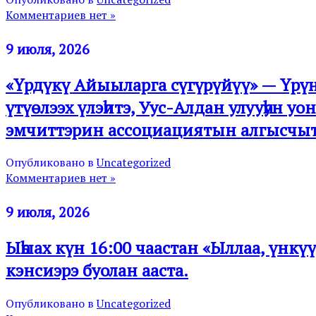
Комментариев нет »
9 июля, 2026
«Үрдүкү Айыыларга сүгүрүйүү» — Үрүҥ
үтүөлээх үлэһитэ, Уус-Алдан улууһун у
эмчиттэрин ассоциациятын алгысчы
Опубликовано в
Uncategorized
Комментариев нет »
9 июля, 2026
Ыһыах күн 16:00 чаастан «Ыллаа, үнкү
кэнсиэрэ буолан ааста.
Опубликовано в
Uncategorized