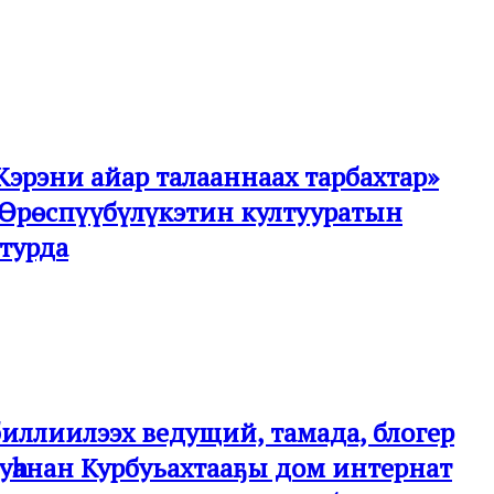
Кэрэни айар талааннаах тарбахтар»
а Өрөспүүбүлүкэтин култууратын
 турда
 биллиилээх ведущий, тамада, блогер
уһанан Курбуьахтааҕы дом интернат