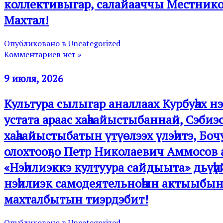
коллективыгар, салайааччы Местнико
Махтал!
Опубликовано в
Uncategorized
Комментариев нет »
9 июля, 2026
Культура сылыгар аналлаах Курбуһах н
устата араас хаһаайыстыбаннай, Сэбиэ
хаһаайыстыбатын үтүөлээх үлэһитэ, Боч
олохтооҕо Петр Николаевич Аммосов 
«Нэһилиэккэ култуура сайдыыта» дьүһү
нэһилиэк самодеятельноһын актыыбы
махталбытын тиэрдэбит!
Опубликовано в
Uncategorized