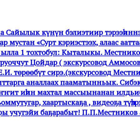
 Сайылык күнүн бэлиэтиир тэрээһиннэр
ар мустан «Сурт кэриэстээх, алаас аа
 ылла 1 тохтобул: Кыталыкы. Местнико
руоччут Цойдар ( экскурсовод Аммосов 
.И. төрөөбүт сирэ.(экскурсовод Местник
ттарга аналлаах пааматынньык. Сибэкк
эҥҥит иһин махтал массыынанан илдьи
ммутугар, хаартыскаҕа , видеоҕа түһэ
ры учугэйи баҕарабыт! П.П.Местников