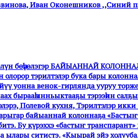
инова, Иван Оконешников ,,Синий пл
Күөлүн бөһүөлэгэр БАЙЫАННАЙ КОЛО
ээн олорор тэрилтэлэр бука бары колон
үйүү уонна венок-гирлянда ууруу тор
аах бырааһынньыктааҕы тэрээһин салҕ
элэрэ, Полевой кухня, Тэрилтэлэр икк
ыларыгар байыаннай колоннаҕа «Бастыҥ
тэ. Бу күрэххэ «бастыҥ транспарант»
а ылары ситистэ. «Кыырай эйэ холууба