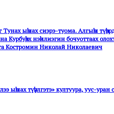
 Тунах ыһыах сиэрэ-туома. Алгыһы түһэ
онна Курбуһах нэһилиэгин бочуоттаах ол
та Костромин Николай Николаевич
үлээ ыһыах түһүлгэтэ» култуура, уус-ур