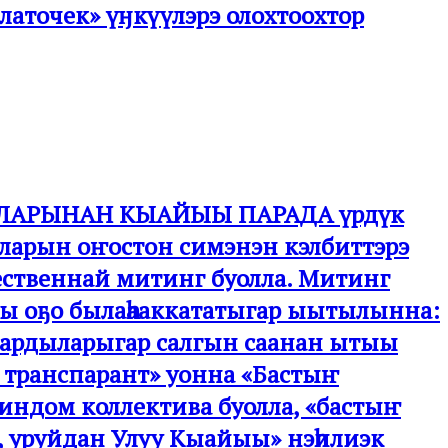
аточек» үӈкүүлэрэ олохтоохтор
ННАЛАРЫНАН КЫАЙЫЫ ПАРАДА үрдүк
наларын оҥостон симэнэн кэлбиттэрэ
жественнай митинг буолла. Митинг
ыы оҕо былаһааккататыгар ыытылынна:
и ардыларыгар салгын саанан ытыы
 транспарант» уонна «Бастыҥ
 индом коллектива буолла, «бастыҥ
, уруйдан Улуу Кыайыы» нэһилиэк