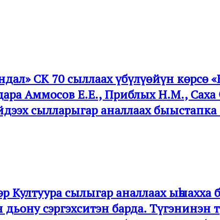
дал» СК 70 сыллаах үбүлүөйүн көрсө «
дара Аммосов Е.Е., Приблых Н.М., Сах
өйдээх сылларыгар аналлаах быыстапка
гэр Култуура сылыгар аналлаах ыһыахха
дьону сэргэхситэн барда. Түгэнинэн т