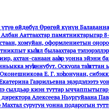
үтүө өйдөбүл Өрөгөй күнүн Балаҕанна
ук Албан Ааттаахтар памятниктарыгар 8
таан, хомуйан, оформлениетын оӈорон 
тникпыт кыһыл былаахтара тэлээрэллэр
р, ахтан-санаан ааһар уонна эйэни ба
нньыкка муһуннубут. Оскуола таһыттан
эОконешникова Е. Г. хоһоонунан, сибэк
 Екатерина Гаврильевна эҕэрдэлээтэ у
лэ сылдьар киэн туттар ыччаппытыгар
 директора Алексеева Ньургуйаана Па
 Махтал суругун уонна подарогын тут