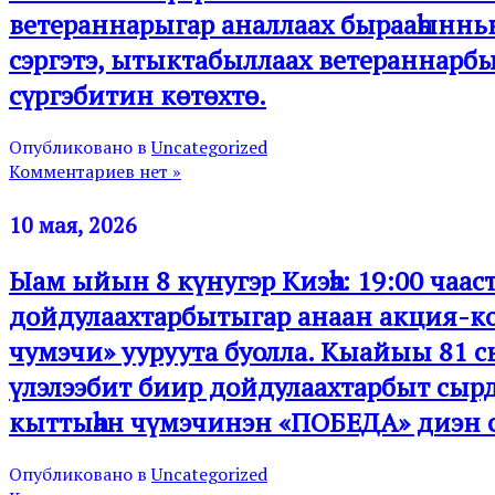
ветераннарыгар аналлаах бырааһыннь
сэргэтэ, ытыктабыллаах ветераннарб
сүргэбитин көтөхтө.
Опубликовано в
Uncategorized
Комментариев нет »
10 мая, 2026
Ыам ыйын 8 күнугэр Киэһэ: 19:00 ча
дойдулаахтарбытыгар анаан акция-к
чумэчи» ууруута буолла. Кыайыы 81 
үлэлээбит биир дойдулаахтарбыт сыр
кыттыһан чүмэчинэн «ПОБЕДА» диэн
Опубликовано в
Uncategorized