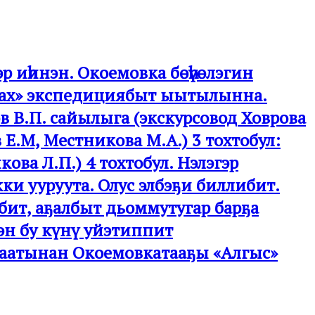
 иһинэн. Окоемовка бөһүөлэгин
ттаах» экспедициябыт ыытылынна.
в В.П. сайылыга (экскурсовод Ховрова
Е.М, Местникова М.А.) 3 тохтобул:
ова Л.П.) 4 тохтобул. Нэлэгэр
и ууруута. Олус элбэҕи биллибит.
бит, аҕалбыт дьоммутугар барҕа
рэн бу күнү уйэтиппит
 аатынан Окоемовкатааҕы «Алгыс»