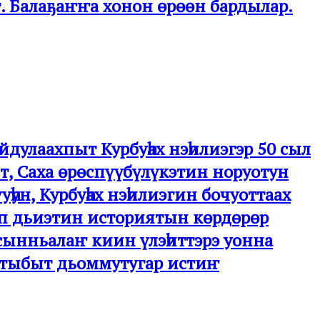
. Балаҕаҥҥа хонон өрөөн бардылар.
дулаахпыт Курбуһах нэһилиэгэр 50 сыл
ит, Саха өрөспүүбүлүкэтин норуотун
һун, Курбуһах нэһилиэгин бочуоттаах
уп дьиэтин историятын көрдөрөр
 сынньалаҥ киин үлэһиттэрэ уонна
ттыбыт дьоммутугар истиҥ