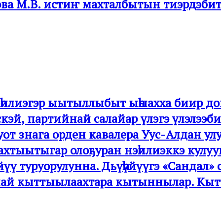
ва М.В. истиҥ махталбытын тиэрдэбит
эһилиэгэр ыытыллыбыт ыһыахха биир дой
скэй, партийнай салайар үлэгэ үлэлээб
уот знага орден кавалера Уус-Алдан улуу
ахтыытыгар олоҕуран нэһилиэккэ кулу
йүү туруорулунна. Дьүһүйүүгэ «Сандал»
най кыттыылаахтара кытыннылар. Кы