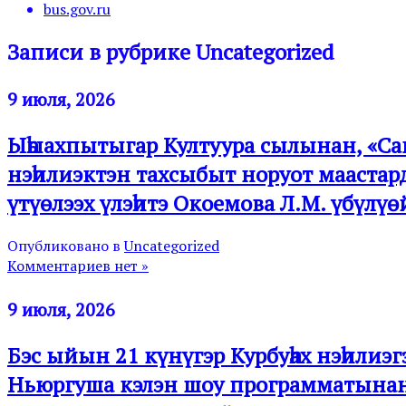
bus.gov.ru
Записи в рубрике Uncategorized
9 июля, 2026
Ыһыахпытыгар Култуура сылынан, «Сан
нэһилиэктэн тахсыбыт норуот маастар
үтүөлээх үлэһитэ Окоемова Л.М. үбүлү
Опубликовано в
Uncategorized
Комментариев нет »
9 июля, 2026
Бэс ыйын 21 күнүгэр Курбуһах нэһилиэ
Ньюргуша кэлэн шоу программатынан 