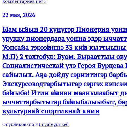
Комментариев нет »
22 мая, 2026
Ыам ыйын 20 күнүгэр Пионерия уонна
урукку пионердара уонна эдэр ыччатт
Уопсайа тэрээһиннэ 33 киһи кыттыыны
М.П) 2 тохтобул: Буом. Бырааттыы оҕу
Социалистическай үлэ Героя Бурцева Е
сайылык. Аҕа дойду сэриитигэр барбы
Экскурсоводтарбытыгар сэргэх кэпсэ
баһыыба! Итии аһынан маанылаабыт дьо
ыччаттарбытыгар баһыыбалыыбыт, ба
культурнай спортивнай киин
Опубликовано в
Uncategorized