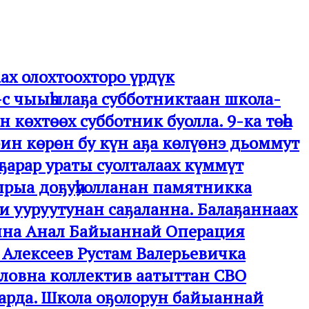
ах олохтоохторо үрдүк
-с чыыһылаҕа субботниктаан школа-
көхтөөх субботник буолла. 9-ка төһө
ин көрөн бу күн аҕа көлүөнэ дьоммут
ҕарар ураты суолталаах күммүт
 ырыа доҕуһуолланан памятникка
ки ууруутунан саҕаланна. Балаҕаннаах
онна Анал Байыаннай Операция
 Алексеев Рустам Валерьевичка
вловна коллектив аатыттан СВО
тарда. Школа оҕолорун байыаннай