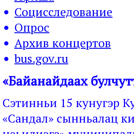
Социсследование
Опрос
Архив концертов
bus.gov.ru
«Байанайдаах булчутт
Сэтинньи 15 кунугэр К
«Сандал» сынньалац ки
нэьилиэгэ» муниципал