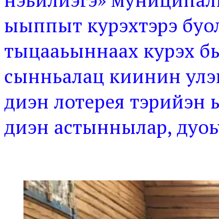
ыыппыт курэхтэрэ буол
тыцааьыннаах курэх б
сынньалац киинин улэь
диэн лотерея тэрийэн 
диэн астыннылар, дуоь