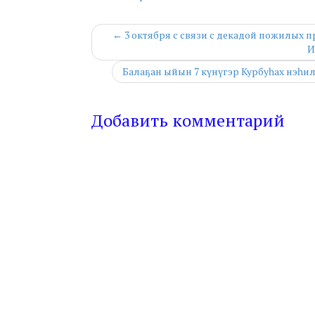
← 3 октября с связи с декадой пожилых
И
Балаҕан ыйын 7 күнүгэр Курбуһах нэһи
Добавить комментарий