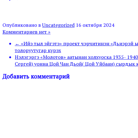
Опубликовано в
Uncategorized
16 октября 2024
Комментариев нет »
← «Ийэ тыл эйгэтэ» проект чэрчитинэн «Дьиэрэй
толоруутугар күрэх
Нэлэгэргэ «Молотов» аатынан холхуоска 1935- 1940
Сергей) уонна Цой Чан Дьой( Цой Уйбаан) сырдык 
Добавить комментарий