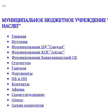
МУНИЦИПАЛЬНОЕ БЮДЖЕТНОЕ УЧРЕЖДЕНИЕ "У
НАСЛЕГ"
Главная
История
Формирования ЦД “Сандал”
Формирования КСК “Алгыс”
Формирования Балаганнахский СК
Структура
Галерея
Документы
ПБ и ПН
Контакты
Афиша
Социсследование
Опрос
Архив концертов