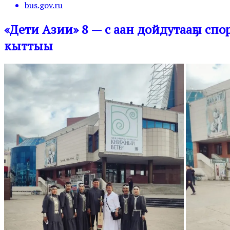
bus.gov.ru
«Дети Азии» 8 — с аан дойдутааҕы сп
кыттыы