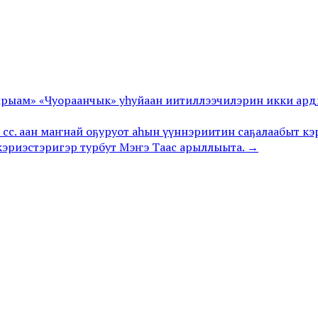
 ырыам» «Чуораанчык» уһуйаан иитиллээчилэрин икки ар
 сс. аан маҥнай оҕуруот аһын үүннэриитин саҕалаабыт кэ
кэриэстэригэр турбут Мэҥэ Таас арыллыыта. →