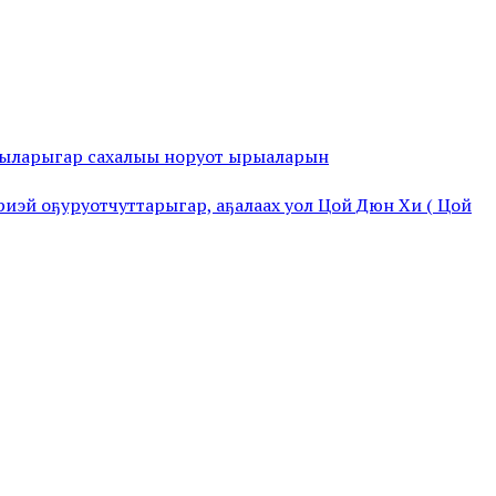
дыларыгар сахалыы норуот ырыаларын
риэй оҕуруотчуттарыгар, аҕалаах уол Цой Дюн Хи ( Цой