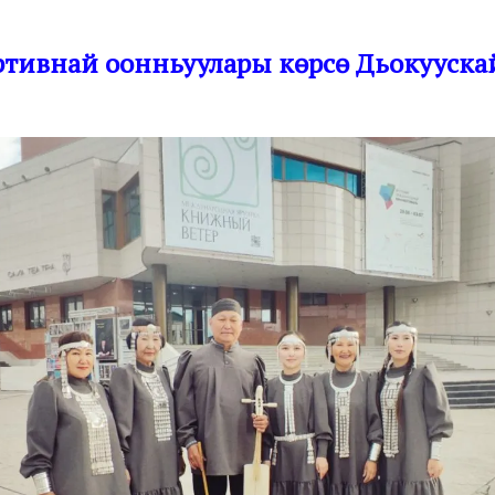
ортивнай оонньуулары көрсө Дьокууска