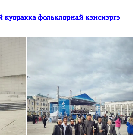
й куоракка фольклорнай кэнсиэргэ