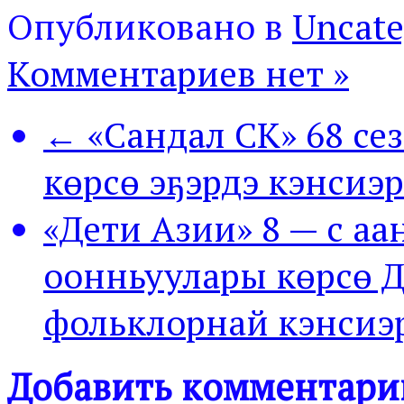
Опубликовано в
Uncate
Комментариев нет »
← «Сандал СК» 68 се
көрсө эҕэрдэ кэнсиэр
«Дети Азии» 8 — с а
оонньуулары көрсө Д
фольклорнай кэнсиэ
Добавить комментари