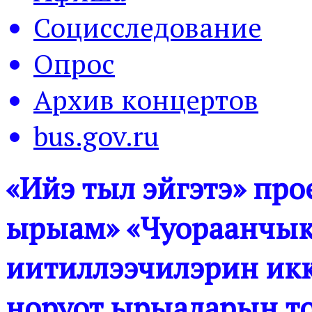
Социсследование
Опрос
Архив концертов
bus.gov.ru
«Ийэ тыл эйгэтэ» пр
ырыам» «Чуораанчык»
иитиллээчилэрин ик
норуот ырыаларын то