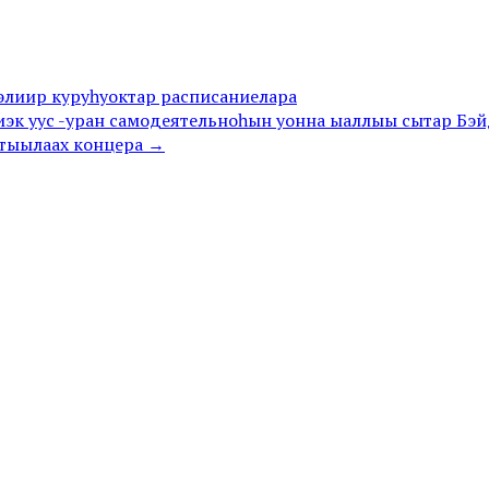
лэлиир куруһуоктар расписаниелара
иэк уус -уран самодеятельноһын уонна ыаллыы сытар Бэ
тыылаах концера →