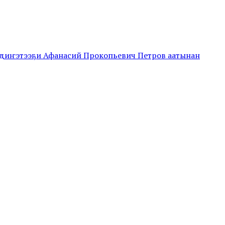
йдиҥэтээҕи Афанасий Прокопьевич Петров аатынан