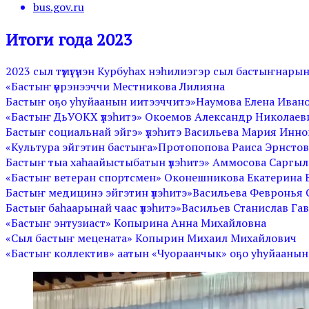
bus.gov.ru
Итоги года 2023
2023 сыл түмүгүнэн Курбуһах нэһилиэгэр сыл бастыҥнар
«Бастыҥ үөрэнээччи Местникова Лилияна
Бастыҥ оҕо уһуйаанын иитээччитэ»Наумова Елена Иван
«Бастыҥ ДьУОКХ үлэһитэ» Окоемов Александр Николаев
Бастыҥ социальнай эйгэ» үлэһитэ Васильева Мария Инн
«Культура эйгэтин бастыҥа»Протопопова Раиса Эрнсто
Бастыҥ тыа хаһаайыстыбатын үлэһитэ» Аммосова Саргы
«Бастыҥ ветеран спортсмен» Оконешникова Екатерина 
Бастыҥ медицинэ эйгэтин үлэһитэ»Васильева Февронья
Бастыҥ баһаарынай чаас үлэһитэ»Васильев Станислав Га
«Бастыҥ энтузиаст» Копырина Анна Михайловна
«Сыл бастыҥ мецената» Копырин Михаил Михайлович
«Бастыҥ коллектив» аатын «Чуораанчык» оҕо уһуйаанын