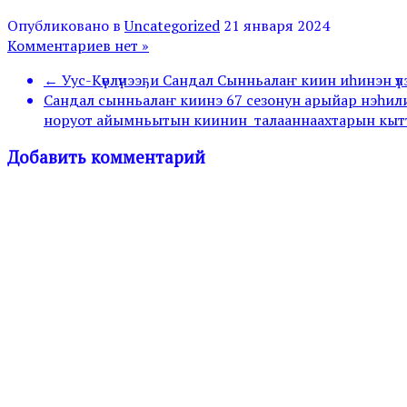
Опубликовано в
Uncategorized
21 января 2024
Комментариев нет »
← Уус-Күөлүнээҕи Сандал Сынньалаҥ киин иһинэн ү
Сандал сынньалаҥ киинэ 67 сезонун арыйар нэһил
норуот айымньытын киинин талааннаахтарын кыт
Добавить комментарий