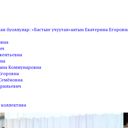
ынан буоллулар: «Бастыҥ учуутал»аатын Екатерина Егоров
овна
ич
окентьевна
вна
лана Коммунаровна
Егоровна
 Семёновна
врильевич
 коллектива