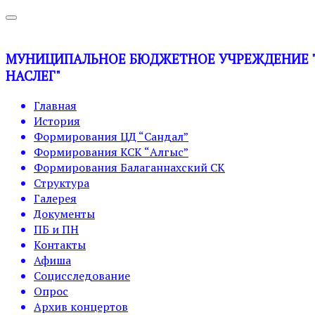
МУНИЦИПАЛЬНОЕ БЮДЖЕТНОЕ УЧРЕЖДЕНИЕ "У
НАСЛЕГ"
Главная
История
Формирования ЦД “Сандал”
Формирования КСК “Алгыс”
Формирования Балаганнахский СК
Структура
Галерея
Документы
ПБ и ПН
Контакты
Афиша
Социсследование
Опрос
Архив концертов