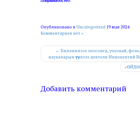
Понравилось это:
Опубликовано в
Uncategorized
19 мая 2024
Комментариев нет »
← Биллиилээх эпосовед, учуонай, фоль
наукаларын үтүөлээх деятеля Иннокентий Ва
«ӨЙДӨ
Добавить комментарий