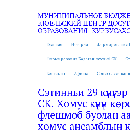
МУНИЦИПАЛЬНОЕ БЮДЖЕТ
КЮЕЛЬСКИЙ ЦЕНТР ДОСУГ
ОБРАЗОВАНИЯ "КУРБУСАХС
Главная
История
Формирования 
Формирования Балаганнахский СК
Ст
Контакты
Афиша
Социсследовани
Сэтинньи 29 күнүгэр
СК. Хомус күнүн көр
флешмоб буолан ааст
хомус ансамблын 