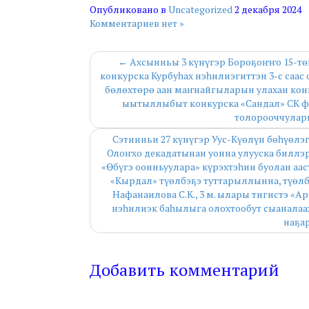
Опубликовано в
Uncategorized
2 декабря 2024
Комментариев нет »
← Ахсынньы 3 күнүгэр Бороҕоҥҥо 15-тө
конкурска Курбуһах нэһилиэгиттэн 3-с саа
бөлөхтөрө аан маҥнайгыларын улахан конк
ыытыллыбыт конкурска «Сандал» СК фо
толорооччуларг
Сэтинньи 27 күнүгэр Уус-Күөлүн бөһүөл
Олоҥхо декадатынан уонна улууска биллэ
«Өбүгэ оонньуулара» күрэхтэһии буолан аас
«Кырдал» түөлбэҕэ туттарыллынна, түөлбэ 
Нафанаилова С.К., 3 м. ылары тигистэ «А
нэһилиэк баһылыга олохтообут сыаналаа
наҕа
Добавить комментарий