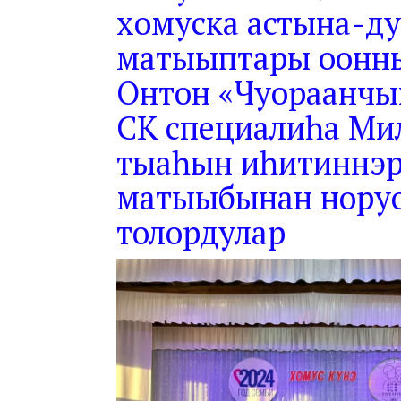
хомуска астына-д
матыыптары ооннь
Онтон «Чуораанчы
СК специалиһа Мил
тыаһын иһитиннэр
матыыбынан нору
толордулар