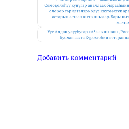
Сомоҕолоһуу күнүгэр аналлаах бырааһынн
олорор тэрилтэлэрэ олус көхтөөхтүк ар
астарын астаан кытыннылар. Бары кы
махта
Уус Алдан улууһугар «А5а сылынан», Ро
буолан ааста.Күрэхтэһии ветеранн
Добавить комментарий