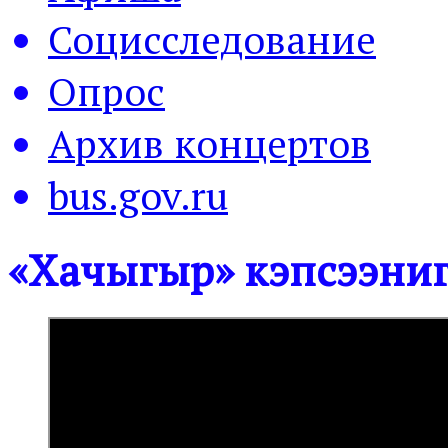
Социсследование
Опрос
Архив концертов
bus.gov.ru
«Хачыгыр» кэпсээнигэ