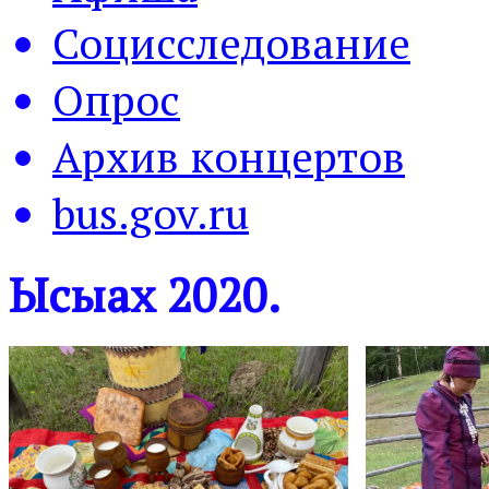
Социсследование
Опрос
Архив концертов
bus.gov.ru
Ысыах 2020.