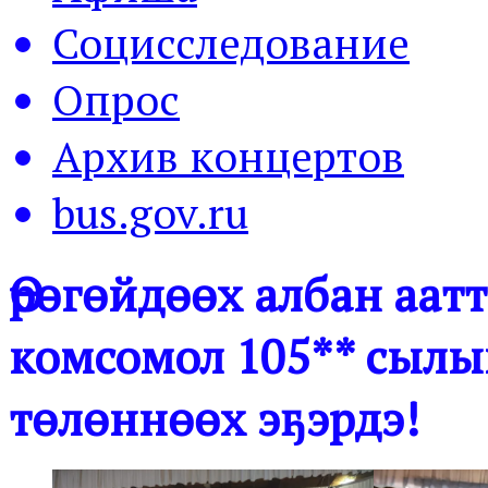
Социсследование
Опрос
Архив концертов
bus.gov.ru
Өрөгөйдөөх албан аат
комсомол 105** сылы
төлөннөөх эҕэрдэ!