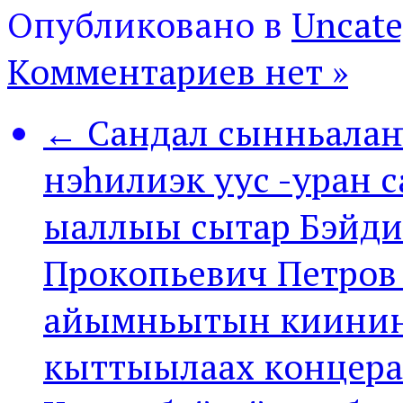
Опубликовано в
Uncate
Комментариев нет »
← Сандал сынньалаҥ
нэһилиэк уус -уран 
ыаллыы сытар Бэйди
Прокопьевич Петров
айымньытын киинин
кыттыылаах концера