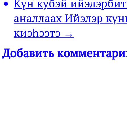
Күн кубэй ийэлэрбит
аналлаах Ийэлэр кү
киэһээтэ →
Добавить комментари